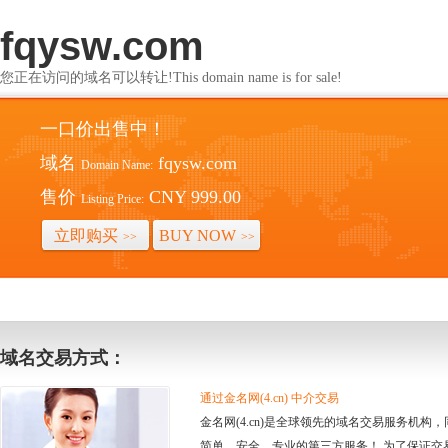
fqysw.com
您正在访问的域名可以转让!This domain name is for sale!
一口价出售中！
域名
fqysw.com
Domain Name:
售价
CNY 999.00
Listing Price:
立即购买
BUY NOW
>>
>>
域名交易方式：
通过金名网(4.cn) 中介交易
金名网(4.cn)是全球领先的域名交易服务机
简单、安全、专业的第三方服务！ 为了保证交