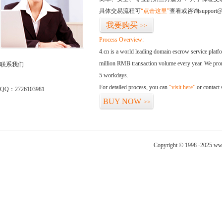
具体交易流程可
“点击这里”
查看或咨询support@
我要购买
>>
Process Overview:
4.cn is a world leading domain escrow service plat
million RMB transaction volume every year. We promi
联系我们
5 workdays.
For detailed process, you can
“visit here”
or contact
QQ：2726103981
BUY NOW
>>
Copyright © 1998 -2025 ww